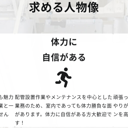
求める人物像
体力に
自信がある
も魅力
配管設置作業やメンテナンスを中心とした
頑張
業と一
業務のため、室内であっても体力勝負な面
やり
せん
があります。体力に自信がある方大歓迎で
ンを
す！