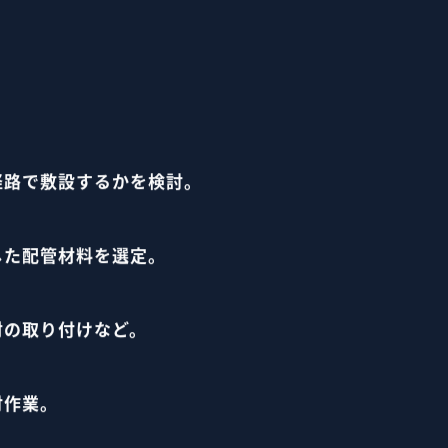
経路で敷設するかを検討。
した配管材料を選定。
材の取り付けなど。
付作業。