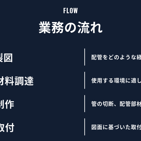
FLOW
業務の流れ
製図
配管をどのような
材料調達
使用する環境に適
制作
管の切断、配管部
取付
図面に基づいた取